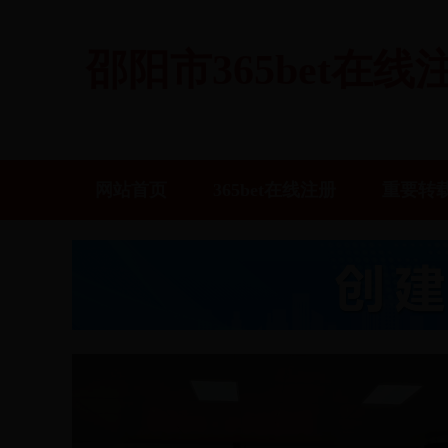
邵阳市365bet在线
网站首页
365bet在线注册
重要转