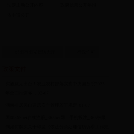
法定主动公开内容
政府信息公开年报
依申请公开
机构信息
邵阳市阳光信访大厅
行政许可
政策文件
实施意见出台！农业农村部落实党中央国务院2023
年全面推进乡...
03-07
湖南省居民自建房安全管理若干规定
01-07
国家365bet在线注册_365bet网上手机投注_365被限
制如何解决关于印发《依法分类处理信访诉求工作规