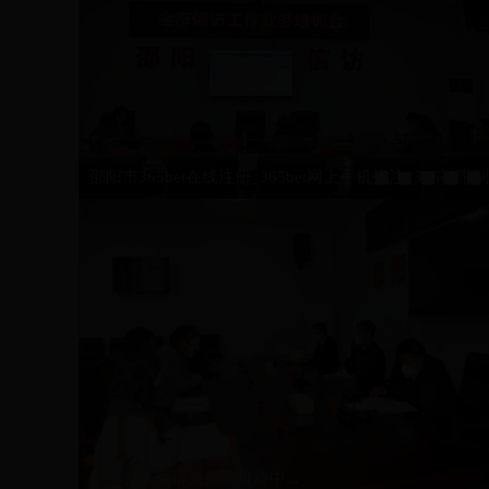
邵阳市365bet在线注册_365bet网上手机投注_365被限制
如何解决召开全市信访...
人事信息
邵阳市2022年度市直机关公开遴选公务...
03-
邵阳市365bet在线注册_365bet网上手机投注_365被限
何解决班子成员工作分工
寻找最美信访干部 | 漆小玲：最无悔的...
08-06
09-
第二届湖南“最美信访干部”候选人名...
02-
严华在市委群众来访接待中...
关于印发《邵阳市365bet在线注册_365bet网上手机投注