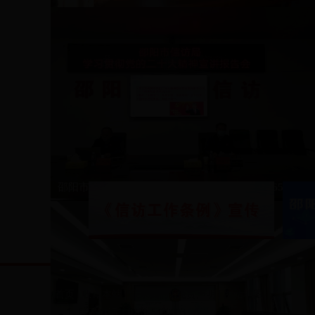
财政信息
_365被限制如何解决班子成员工作...
08-
2023年邵阳市365bet在线注册_365bet网上手机投注_36
被限制如何解决部门预算
02-
2021年度邵阳市365bet在线注册_365bet网上手机投注
_365被限制如何解决部门决算
09-
邵阳市365bet在线注册_365bet网上手机投注_365被限制
2022年邵阳市365bet在线注册_365bet网上手机投注_36
被限制如何解决部门预算
如何解决举办学习贯彻...
02-
邵阳市365bet在线注册_365bet网上手机投注_365被限
何解决2020年度部门决算说明
首页
|
收藏本站
|
联系我们
|
免责声明
|
网站地图
09-
联系电话：0739-5480003