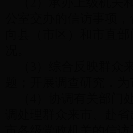
（
2
）承办上级机关
公室交办的信访事项，
向县（市区）和市直部
况。
（
3
）综合反映群众
题；开展调查研究，为
（
4
）协调有关部门
调处理群众来市、赴省
市各级党政机关的信访