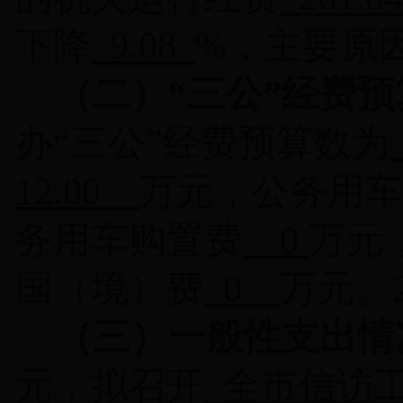
下降
9.08
%
，主要
原
（二）
“
三公
”
经费预
办
“
三公
”
经费预算数为
12.00
万元，公务用车
务用车购置费
0
万元
国（境）费
0
万元。
（三）一般性支出情
元，拟召开
全市信访