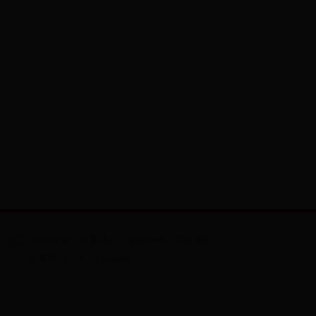
首页
|
收藏本站
|
联系我们
|
免责声明
|
网站地图
联系电话：0739-5480003