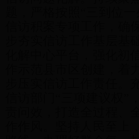
题，严格按照“三到位一
信访积案专项工作，确保
步夯实信访工作基层基础
化解中心平台，强化初
作示范县市区创建，着力
步压实信访工作责任。
信访部门“三项建议权”
责问效，打造全过程、全
作作风。坚持人民至上