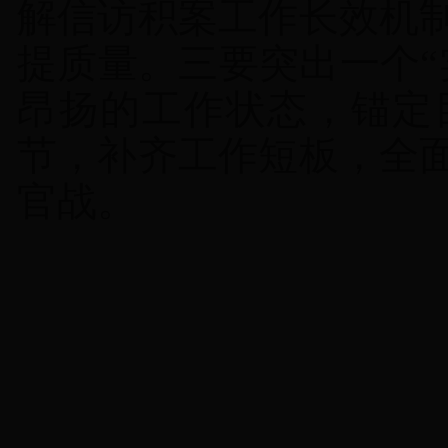
解信访积案工作长效机
提质量。三要突出一个“
昂扬的工作状态，锚定
节，补齐工作短板，全
官战。