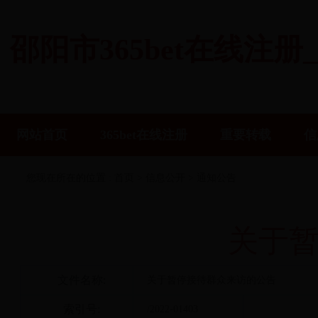
邵阳市365bet在线注册
网站首页
365bet在线注册
重要转载
信
您现在所在的位置 :
首页
>
信息公开
>
通知公告
关于
文件名称:
关于暂停接待群众来访的公告
索引号:
/2022-01403