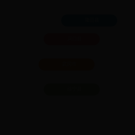
隆回县
洞口县
武冈市
绥宁县